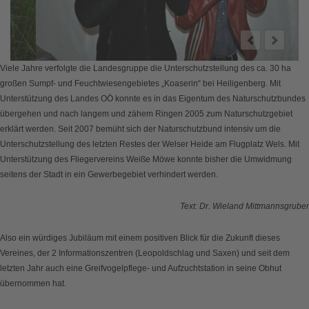
Viele Jahre verfolgte die Landesgruppe die Unterschutzstellung des ca. 30 ha
großen Sumpf- und Feuchtwiesengebietes „Koaserin“ bei Heiligenberg. Mit
Unterstützung des Landes OÖ konnte es in das Eigentum des Naturschutzbundes
übergehen und nach langem und zähem Ringen 2005 zum Naturschutzgebiet
erklärt werden. Seit 2007 bemüht sich der Naturschutzbund intensiv um die
Unterschutzstellung des letzten Restes der Welser Heide am Flugplatz Wels. Mit
Unterstützung des Fliegervereins Weiße Möwe konnte bisher die Umwidmung
seitens der Stadt in ein Gewerbegebiet verhindert werden.
Text: Dr. Wieland Mittmannsgruber
Also ein würdiges Jubiläum mit einem positiven Blick für die Zukunft dieses
Vereines, der 2 Informationszentren (Leopoldschlag und Saxen) und seit dem
letzten Jahr auch eine Greifvogelpflege- und Aufzuchtstation in seine Obhut
übernommen hat.