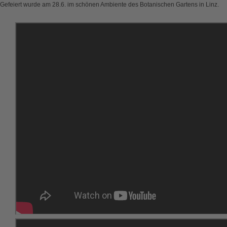
Gefeiert wurde am 28.6. im schönen Ambiente des Botanischen Gartens in Linz.