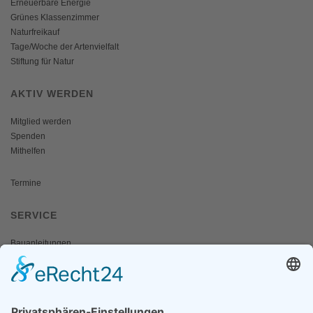
Erneuerbare Energie
Grünes Klassenzimmer
Naturfreikauf
Tage/Woche der Artenvielfalt
Stiftung für Natur
AKTIV WERDEN
Mitglied werden
Spenden
Mithelfen
Termine
SERVICE
Bauanleitungen
Schulangebote
Shop
Wanderausstellungen