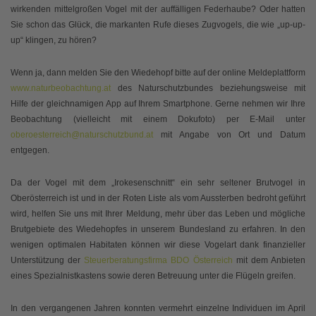
wirkenden mittelgroßen Vogel mit der auffälligen Federhaube? Oder hatten
Sie schon das Glück, die markanten Rufe dieses Zugvogels, die wie „up-up-
up“ klingen, zu hören?
Wenn ja, dann melden Sie den Wiedehopf bitte auf der online Meldeplattform
www.naturbeobachtung.at
des Naturschutzbundes beziehungsweise mit
Hilfe der gleichnamigen App auf Ihrem Smartphone. Gerne nehmen wir Ihre
Beobachtung (vielleicht mit einem Dokufoto) per E-Mail unter
oberoesterreich@naturschutzbund.at
mit Angabe von Ort und Datum
entgegen.
Da der Vogel mit dem „Irokesenschnitt“ ein sehr seltener Brutvogel in
Oberösterreich ist und in der Roten Liste als vom Aussterben bedroht geführt
wird, helfen Sie uns mit Ihrer Meldung, mehr über das Leben und mögliche
Brutgebiete des Wiedehopfes in unserem Bundesland zu erfahren. In den
wenigen optimalen Habitaten können wir diese Vogelart dank finanzieller
Unterstützung der
Steuerberatungsfirma BDO Österreich
mit dem Anbieten
eines Spezialnistkastens sowie deren Betreuung unter die Flügeln greifen.
In den vergangenen Jahren konnten vermehrt einzelne Individuen im April