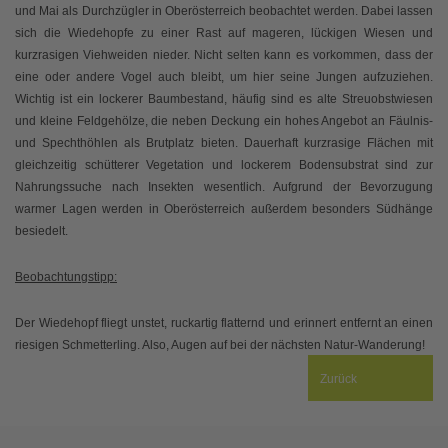
und Mai als Durchzügler in Oberösterreich beobachtet werden. Dabei lassen
sich die Wiedehopfe zu einer Rast auf mageren, lückigen Wiesen und
kurzrasigen Viehweiden nieder. Nicht selten kann es vorkommen, dass der
eine oder andere Vogel auch bleibt, um hier seine Jungen aufzuziehen.
Wichtig ist ein lockerer Baumbestand, häufig sind es alte Streuobstwiesen
und kleine Feldgehölze, die neben Deckung ein hohes Angebot an Fäulnis-
und Spechthöhlen als Brutplatz bieten. Dauerhaft kurzrasige Flächen mit
gleichzeitig schütterer Vegetation und lockerem Bodensubstrat sind zur
Nahrungssuche nach Insekten wesentlich. Aufgrund der Bevorzugung
warmer Lagen werden in Oberösterreich außerdem besonders Südhänge
besiedelt.
Beobachtungstipp:
Der Wiedehopf fliegt unstet, ruckartig flatternd und erinnert entfernt an einen
riesigen Schmetterling. Also, Augen auf bei der nächsten Natur-Wanderung!
Zurück