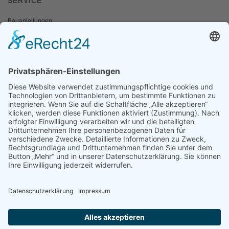
SERVICE
Bauanleitungen
Schulangebote
Shop
Wanderausstellungen
MEDIEN & PRESSE
Informationsfalter
Informativ
Otternet
natur & land
Presse
ÜBER UNS
Team
Regionalgruppen
Natura 2000 Infozentren
OAW Greifvogelstation
Statuten