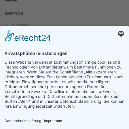
Termine
SERVICE
Bauanleitungen
Schulangebote
Shop
Wanderausstellungen
MEDIEN & PRESSE
Informationsfalter
Informativ
Otternet
natur & land
Presse
ÜBER UNS
Team
Regionalgruppen