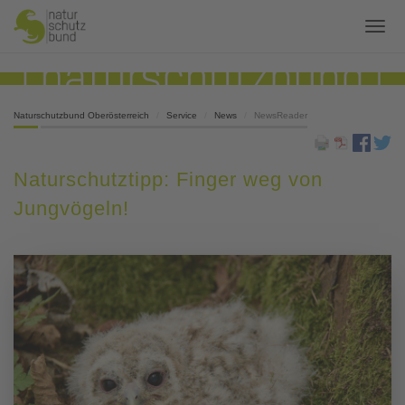
Naturschutzbund Oberösterreich
Service
News
NewsReader
Naturschutztipp: Finger weg von
Jungvögeln!