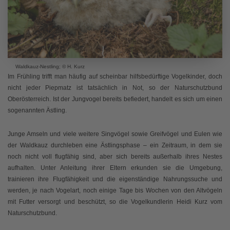
Waldkauz-Nestling; © H. Kurz
Im Frühling trifft man häufig auf scheinbar hilfsbedürftige Vogelkinder, doch
nicht jeder Piepmatz ist tatsächlich in Not, so der Naturschutzbund
Oberösterreich. Ist der Jungvogel bereits befiedert, handelt es sich um einen
sogenannten Ästling.
Junge Amseln und viele weitere Singvögel sowie Greifvögel und Eulen wie
der Waldkauz durchleben eine Ästlingsphase – ein Zeitraum, in dem sie
noch nicht voll flugfähig sind, aber sich bereits außerhalb ihres Nestes
aufhalten. Unter Anleitung ihrer Eltern erkunden sie die Umgebung,
trainieren ihre Flugfähigkeit und die eigenständige Nahrungssuche und
werden, je nach Vogelart, noch einige Tage bis Wochen von den Altvögeln
mit Futter versorgt und beschützt, so die Vogelkundlerin Heidi Kurz vom
Naturschutzbund.