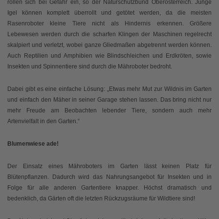
rollen sich bei Gefahr ein, so der Naturschutzbund Oberösterreich. Junge
Igel können komplett überrollt und getötet werden, da die meisten
Rasenroboter kleine Tiere nicht als Hindernis erkennen. Größere
Lebewesen werden durch die scharfen Klingen der Maschinen regelrecht
skalpiert und verletzt, wobei ganze Gliedmaßen abgetrennt werden können.
Auch Reptilien und Amphibien wie Blindschleichen und Erdkröten, sowie
Insekten und Spinnentiere sind durch die Mähroboter bedroht.
Dabei gibt es eine einfache Lösung: „Etwas mehr Mut zur Wildnis im Garten
und einfach den Mäher in seiner Garage stehen lassen. Das bring nicht nur
mehr Freude am Beobachten lebender Tiere, sondern auch mehr
Artenvielfalt in den Garten.“
Blumenwiese ade!
Der Einsatz eines Mähroboters im Garten lässt keinen Platz für
Blütenpflanzen. Dadurch wird das Nahrungsangebot für Insekten und in
Folge für alle anderen Gartentiere knapper. Höchst dramatisch und
bedenklich, da Gärten oft die letzten Rückzugsräume für Wildtiere sind!