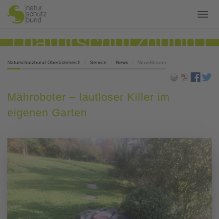
Naturschutzbund Oberösterreich
Service
News
NewsReader
Mähroboter – lautloser Killer im
eigenen Garten