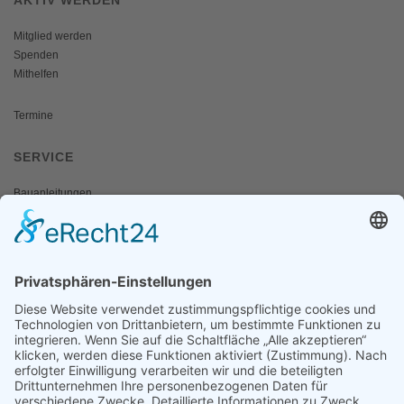
Mitglied werden
Spenden
Mithelfen
Termine
SERVICE
Bauanleitungen
Schulangebote
Shop
Wanderausstellungen
MEDIEN & PRESSE
Informationsfalter
Informativ
Otternet
natur & land
Presse