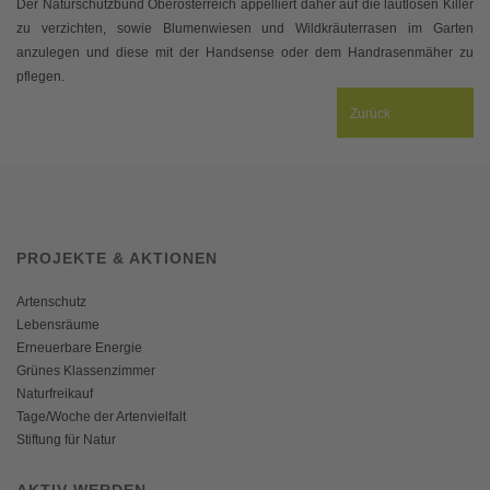
Der Naturschutzbund Oberösterreich appelliert daher auf die lautlosen Killer
zu verzichten, sowie Blumenwiesen und Wildkräuterrasen im Garten
anzulegen und diese mit der Handsense oder dem Handrasenmäher zu
pflegen.
Zurück
PROJEKTE & AKTIONEN
Artenschutz
Lebensräume
Erneuerbare Energie
Grünes Klassenzimmer
Naturfreikauf
Tage/Woche der Artenvielfalt
Stiftung für Natur
AKTIV WERDEN