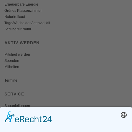
Erneuerbare Energie
Grünes Klassenzimmer
Naturfreikauf
Tage/Woche der Artenvielfalt
Stiftung für Natur
AKTIV WERDEN
Mitglied werden
Spenden
Mithelfen
Termine
SERVICE
Bauanleitungen
Schulangebote
Shop
Wanderausstellungen