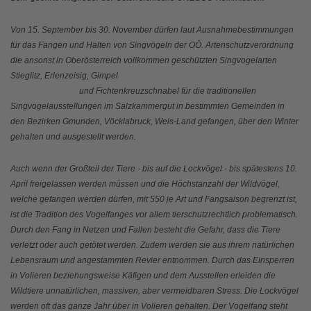
Von 15. September bis 30. November dürfen laut Ausnahmebestimmungen
für das Fangen und Halten von Singvögeln der OÖ. Artenschutzverordnung
die ansonst in Oberösterreich vollkommen geschützten Singvogelarten
Stieglitz, Erlenzeisig, Gimpel
und Fichtenkreuzschnabel für die traditionellen
Singvogelausstellungen im Salzkammergut in bestimmten Gemeinden in
den Bezirken Gmunden, Vöcklabruck, Wels-Land gefangen, über den Winter
gehalten und ausgestellt werden.
Auch wenn der Großteil der Tiere - bis auf die Lockvögel - bis spätestens 10.
April freigelassen werden müssen und die Höchstanzahl der Wildvögel,
welche gefangen werden dürfen, mit 550 je Art und Fangsaison begrenzt ist,
ist die Tradition des Vogelfanges vor allem tierschutzrechtlich problematisch.
Durch den Fang in Netzen und Fallen besteht die Gefahr, dass die Tiere
verletzt oder auch getötet werden. Zudem werden sie aus ihrem natürlichen
Lebensraum und angestammten Revier entnommen. Durch das Einsperren
in Volieren beziehungsweise Käfigen und dem Ausstellen erleiden die
Wildtiere unnatürlichen, massiven, aber vermeidbaren Stress. Die Lockvögel
werden oft das ganze Jahr über in Volieren gehalten. Der Vogelfang steht