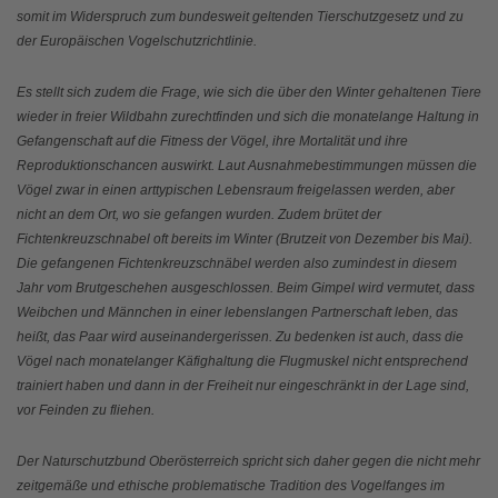
somit im Widerspruch zum bundesweit geltenden Tierschutzgesetz und zu
der Europäischen Vogelschutzrichtlinie.
Es stellt sich zudem die Frage, wie sich die über den Winter gehaltenen Tiere
wieder in freier Wildbahn zurechtfinden und sich die monatelange Haltung in
Gefangenschaft auf die Fitness der Vögel, ihre Mortalität und ihre
Reproduktionschancen auswirkt. Laut Ausnahmebestimmungen müssen die
Vögel zwar in einen arttypischen Lebensraum freigelassen werden, aber
nicht an dem Ort, wo sie gefangen wurden. Zudem brütet der
Fichtenkreuzschnabel oft bereits im Winter (Brutzeit von Dezember bis Mai).
Die gefangenen Fichtenkreuzschnäbel werden also zumindest in diesem
Jahr vom Brutgeschehen ausgeschlossen. Beim Gimpel wird vermutet, dass
Weibchen und Männchen in einer lebenslangen Partnerschaft leben, das
heißt, das Paar wird auseinandergerissen. Zu bedenken ist auch, dass die
Vögel nach monatelanger Käfighaltung die Flugmuskel nicht entsprechend
trainiert haben und dann in der Freiheit nur eingeschränkt in der Lage sind,
vor Feinden zu fliehen.
Der Naturschutzbund Oberösterreich spricht sich daher gegen die nicht mehr
zeitgemäße und ethische problematische Tradition des Vogelfanges im