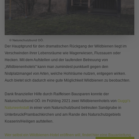
© Naturschutzbund OÖ.
Der Hauptgrund für den dramatischen Rückgang der Wildbienen liegt im
Verschwinden ihrer Lebensräume wie Magerwiesen, Flussauen oder
Hecken. Mit dem Aufstellen und der laufenden Betreuung von
„Wildbienenhotels" kann man zumindest punktuell gegen den
Nistplatzmangel von Arten, welche Hohlräume nutzen, entgegen wirken.
Auch bietet sich dadurch eine gute Möglichkeit Wildbienen zu beobachten.
Dank finanzieller Hilfe durch Raiffeisen Bausparen konnte der
Naturschutzbund OÖ. im Frühling 2021 zwei Wildbienenhotels von
Guggi's
Naturwerkstatt
in einer vom Naturschutzbund betreuten Sandgrube in
Unterbruck/Prambachkirchen und am Rande des Naturschutzgebiets
Koaserin/Heiligen aufstellen.
Wer selbst ein Wildbienen-Hotel eröffnen will, findet hier eine Bauanleitung.