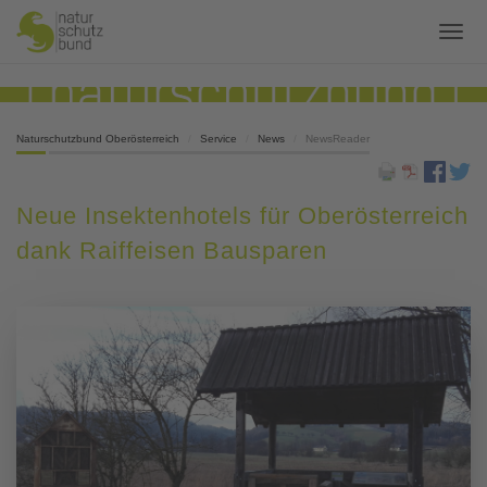
Naturschutzbund Oberösterreich
Service
News
NewsReader
Neue Insektenhotels für Oberösterreich
dank Raiffeisen Bausparen