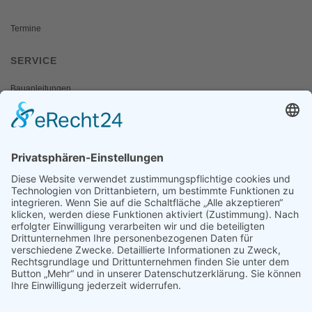
Termine
SERVICE
Bauanleitungen
Schulangebote
Shop
Wanderausstellungen
MEDIEN & PRESSE
Informationsfalter
Informativ
Otternet
natur & land
Presse
ÜBER UNS
Team