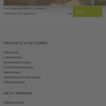
Fotos: Stiglitz beim Baden © J. Limberger; Durstiges
Zurück
Eichhörnchen © R. Jagersberger; Insektentränke © H. Kurz
PROJEKTE & AKTIONEN
Artenschutz
Lebensräume
Erneuerbare Energie
Grünes Klassenzimmer
Naturfreikauf
Tage/Woche der Artenvielfalt
Stiftung für Natur
AKTIV WERDEN
Mitglied werden