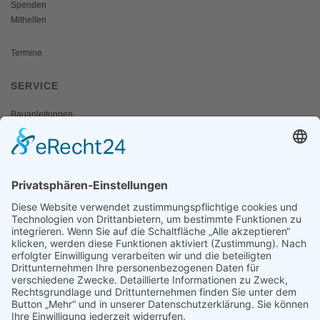
Spenden
Mithelfen
Termine
SERVICE
Bauanleitungen
Schulangebote
Shop
Wanderausstellungen
MEDIEN & PRESSE
Informationsfalter
Informativ
Otternet
natur & land
Presse
ÜBER UNS