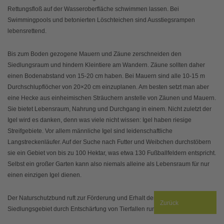
Rettungsfloß auf der Wasseroberfläche schwimmen lassen. Bei
Swimmingpools und betonierten Löschteichen sind Ausstiegsrampen
lebensrettend.
Bis zum Boden gezogene Mauern und Zäune zerschneiden den
Siedlungsraum und hindern Kleintiere am Wandern. Zäune sollten daher
einen Bodenabstand von 15-20 cm haben. Bei Mauern sind alle 10-15 m
Durchschlupflöcher von 20×20 cm einzuplanen. Am besten setzt man aber
eine Hecke aus einheimischen Sträuchern anstelle von Zäunen und Mauern.
Sie bietet Lebensraum, Nahrung und Durchgang in einem. Nicht zuletzt der
Igel wird es danken, denn was viele nicht wissen: Igel haben riesige
Streifgebiete. Vor allem männliche Igel sind leidenschaftliche
Langstreckenläufer. Auf der Suche nach Futter und Weibchen durchstöbern
sie ein Gebiet von bis zu 100 Hektar, was etwa 130 Fußballfeldern entspricht.
Selbst ein großer Garten kann also niemals alleine als Lebensraum für nur
einen einzigen Igel dienen.
Der Naturschutzbund ruft zur Förderung und Erhalt der Artenvielfalt im
Zurück
Siedlungsgebiet durch Entschärfung von Tierfallen rund ums Haus auf.