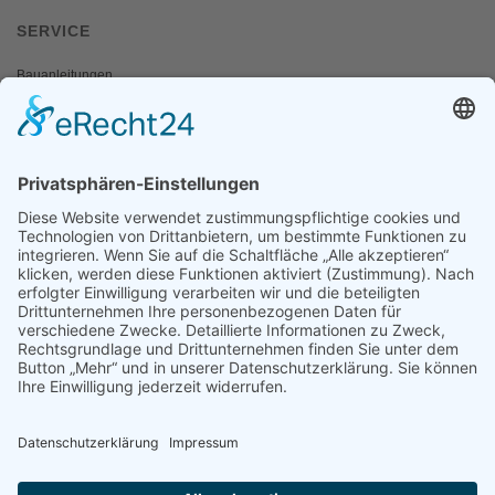
SERVICE
Bauanleitungen
Schulangebote
Shop
Wanderausstellungen
MEDIEN & PRESSE
Informationsfalter
Informativ
Otternet
natur & land
Presse
ÜBER UNS
Team
Regionalgruppen
Natura 2000 Infozentren