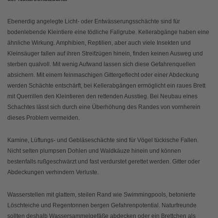
Ebenerdig angelegte Licht- oder Entwässerungsschächte sind für
bodenlebende Kleintiere eine tödliche Fallgrube. Kellerabgänge haben eine
ähnliche Wirkung. Amphibien, Reptilien, aber auch viele Insekten und
Kleinsäuger fallen auf ihren Streifzügen hinein, finden keinen Ausweg und
sterben qualvoll. Mit wenig Aufwand lassen sich diese Gefahrenquellen
absichern. Mit einem feinmaschigen Gittergeflecht oder einer Abdeckung
werden Schächte entschärft, bei Kellerabgängen ermöglicht ein raues Brett
mit Querrillen den Kleintieren den rettenden Ausstieg. Bei Neubau eines
Schachtes lässt sich durch eine Überhöhung des Randes von vornherein
dieses Problem vermeiden.
Kamine, Lüftungs- und Gebläseschächte sind für Vögel tückische Fallen.
Nicht selten plumpsen Dohlen und Waldkäuze hinein und können
bestenfalls rußgeschwärzt und fast verdurstet gerettet werden. Gitter oder
Abdeckungen verhindern Verluste.
Wasserstellen mit glattem, steilen Rand wie Swimmingpools, betonierte
Löschteiche und Regentonnen bergen Gefahrenpotential. Naturfreunde
sollten deshalb Wassersammelgefäße abdecken oder ein Brettchen als