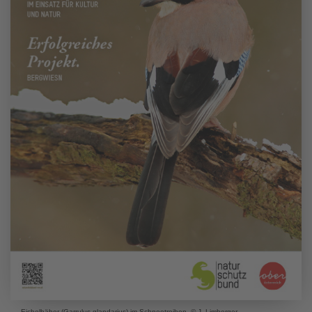
Eichelhäher (Garrulus glandarius) im Schneetreiben. © J. Limberger