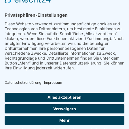
Wanderausstellungen
MEDIEN & PRESSE
Informationsfalter
Informativ
Otternet
natur & land
Presse
ÜBER UNS
Team
Regionalgruppen
Natura 2000 Infozentren
OAW Greifvogelstation
Statuten
Geschichte
Partner
Kontakt
Impressum