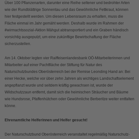
Über 100 Pflanzenarten, darunter eine Reihe seltener und bedrohter Arten
wie der Rundblättrige Sonnentau und das Gewöhnliche Fettkraut, können
hier festgestellt werden. Um diesen Lebensraum zu erhalten, muss die
Fläche einmal im Jahr gemäht werden. Deshalb wurde im Rahmen der
#wirmachtssozial-Aktion Mähgut abtransportiert und ein Graben händisch
vorsichtig ausgeputzt, um eine zukünftige Bewirtschaftung der Fläche
sicherzustellen.
Am 14. Oktober legten vier Raiffeisenlandesbank OÖ-Mitarbeiterinnen und
Mitarbeiter auf einer Pachtfläche der Stiftung für Natur des
Naturschutzbundes Oberösterreich bei der Remise Leonding Hand an: Bei
einer Hecke, welche vor über zehn Jahren als wichtiges Landschaftselement
angepflanzt wurde und seitdem kräftig gewachsen ist, wurde der
Wildschutzzaun entfernt, damit sich die heimischen Sträucher und Bäume
wie Hundsrose, Pfaffenhütchen oder Gewöhnliche Berberitze weiter entfalten
könne.
Ehrenamtliche Helferinnen und Helfer gesucht!
Der Naturschutzbund Oberösterreich veranstaltet regelmäßig Naturschutz-