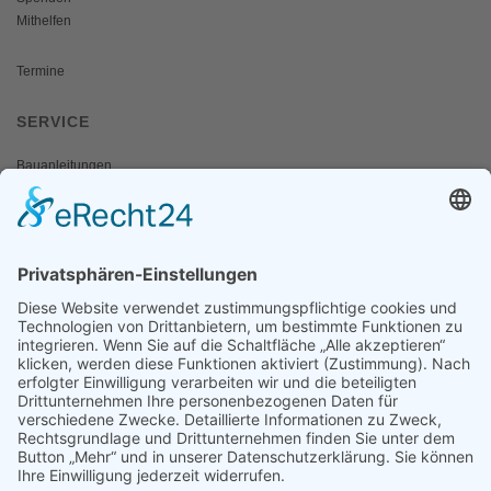
Mithelfen
Termine
SERVICE
Bauanleitungen
Schulangebote
Shop
Wanderausstellungen
MEDIEN & PRESSE
Informationsfalter
Informativ
Otternet
natur & land
Presse
ÜBER UNS