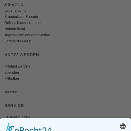
Artenschutz
Lebensräume
Erneuerbare Energie
Grünes Klassenzimmer
Naturfreikauf
Tage/Woche der Artenvielfalt
Stiftung für Natur
AKTIV WERDEN
Mitglied werden
Spenden
Mithelfen
Termine
SERVICE
Bauanleitungen
Schulangebote
Shop