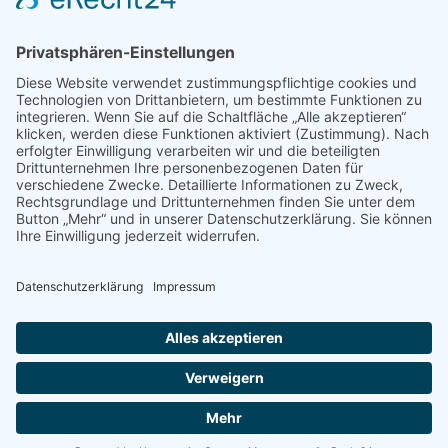
Wanderausstellungen
MEDIEN & PRESSE
Informationsfalter
Informativ
Otternet
natur & land
Presse
ÜBER UNS
Team
Regionalgruppen
Natura 2000 Infozentren
OAW Greifvogelstation
Statuten
Geschichte
Partner
Kontakt
Impressum