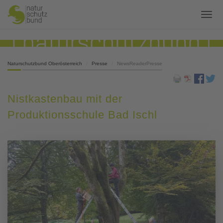
Naturschutzbund Oberösterreich
Presse
NewsReaderPresse
Nistkastenbau mit der
Produktionsschule Bad Ischl