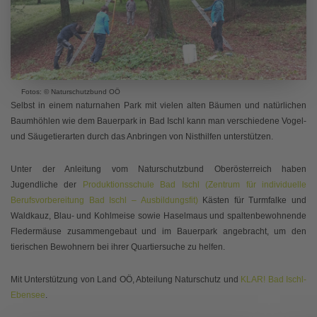
Fotos: © Naturschutzbund OÖ
Selbst in einem naturnahen Park mit vielen alten Bäumen und natürlichen
Baumhöhlen wie dem Bauerpark in Bad Ischl kann man verschiedene Vogel-
und Säugetierarten durch das Anbringen von Nisthilfen unterstützen.
Unter der Anleitung vom Naturschutzbund Oberösterreich haben
Jugendliche der
Produktionsschule Bad Ischl (Zentrum für individuelle
Berufsvorbereitung Bad Ischl – Ausbildungsfit)
Kästen für Turmfalke und
Waldkauz, Blau- und Kohlmeise sowie Haselmaus und spaltenbewohnende
Fledermäuse zusammengebaut und im Bauerpark angebracht, um den
tierischen Bewohnern bei ihrer Quartiersuche zu helfen.
Mit Unterstützung von Land OÖ, Abteilung Naturschutz und
KLAR! Bad Ischl-
Ebensee
.