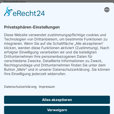
Bauanleitungen
Schulangebote
Shop
Wanderausstellungen
MEDIEN & PRESSE
Informationsfalter
Informativ
Otternet
natur & land
Presse
ÜBER UNS
Team
Regionalgruppen
Natura 2000 Infozentren
OAW Greifvogelstation
Statuten
Geschichte