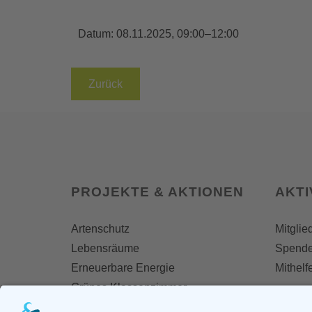
Datum:
08.11.2025, 09:00–12:00
Zurück
PROJEKTE & AKTIONEN
AKT
Artenschutz
Mitglie
Lebensräume
Spend
Erneuerbare Energie
Mithelf
Grünes Klassenzimmer
Naturfreikauf