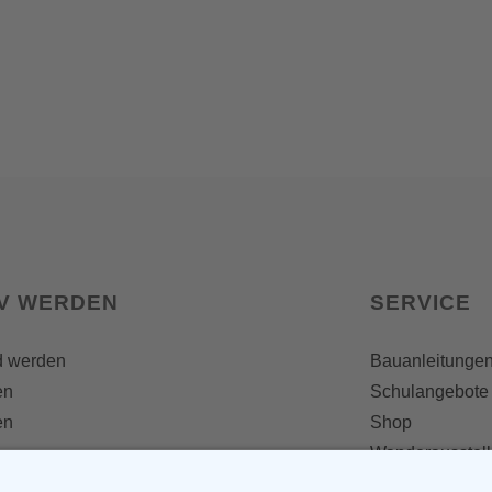
IV WERDEN
SERVICE
d werden
Bauanleitunge
en
Schulangebote
en
Shop
Wanderausstel