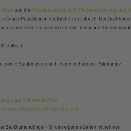
l West
und die
Koordinationsstelle für Fledermausschutz und –
us-Guano-Putzaktion in der Kirche von Julbach. Der Dachbode
nun von den Hinterlassenschaften der tierischen Kirchenbewoh
4162 Julbach
nn, sowie Staubmasken und - wenn vorhanden - Stirnlampe.
nalgruppe Mühlviertel West
hotmail.com
;
www.muehlviertelnatur.at
er Bio-Blumendünger - für den eigenen Garten mitnehmen!