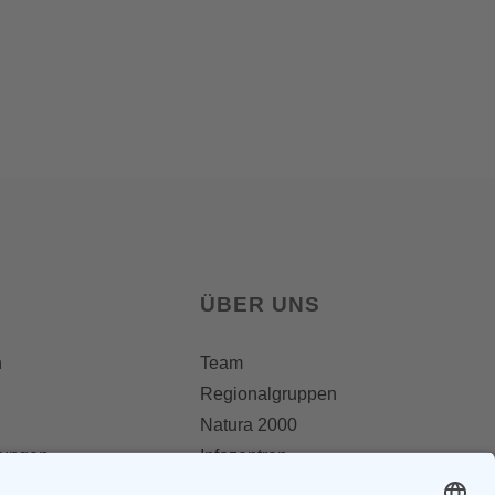
ÜBER UNS
n
Team
Regionalgruppen
Natura 2000
lungen
Infozentren
OAW Greifvogelstation