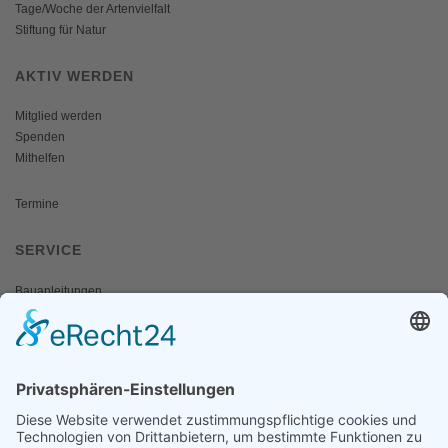
Tage/Woche der Artenvielfalt
Stiftung für Natur
AKTIV WERDEN
Mitglied werden
Spenden
Mithelfen
Termine
SERVICE
Bauanleitungen
Schulangebote
Shop
Wanderausstellungen
MEDIEN & PRESSE
Informationsfalter