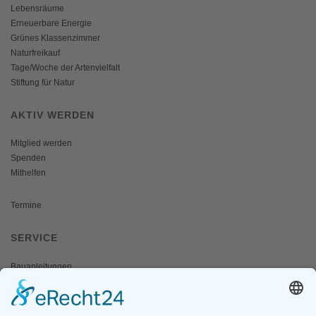
Lebensräume
Erneuerbare Energie
Grünes Klassenzimmer
Naturfreikauf
Tage/Woche der Artenvielfalt
Stiftung für Natur
AKTIV WERDEN
Mitglied werden
Spenden
Mithelfen
Termine
SERVICE
Bauanleitungen
Schulangebote
Shop
Wanderausstellungen