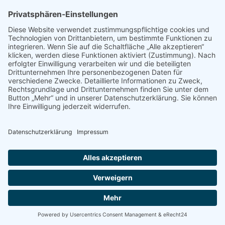
MEDIEN & PRESSE
Informationsfalter
Informativ
Otternet
natur & land
Presse
ÜBER UNS
Team
Regionalgruppen
Natura 2000 Infozentren
OAW Greifvogelstation
Statuten
Geschichte
Partner
Kontakt
Impressum
.