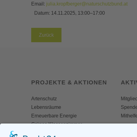
Email:
julia.kropfberger@naturschutzbund.at
Datum:
14.11.2025, 13:00–17:00
Zurück
PROJEKTE & AKTIONEN
AKT
Artenschutz
Mitglie
Lebensräume
Spend
Erneuerbare Energie
Mithelf
Grünes Klassenzimmer
Naturfreikauf
Termin