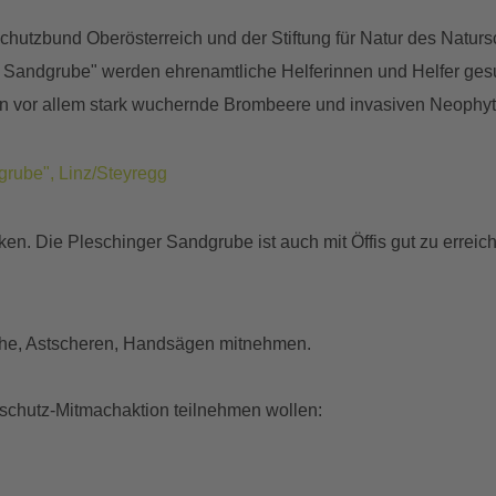
chutzbund Oberösterreich und der Stiftung für Natur des Natu
r Sandgrube" werden ehrenamtliche Helferinnen und Helfer ges
len vor allem stark wuchernde Brombeere und invasiven Neophy
grube", Linz/Steyregg
en. Die Pleschinger Sandgrube ist auch mit Öffis gut zu erreich
huhe, Astscheren, Handsägen mitnehmen.
schutz-Mitmachaktion teilnehmen wollen: