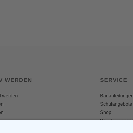
IV WERDEN
SERVICE
d werden
Bauanleitunge
en
Schulangebote
en
Shop
Wanderausstel
e