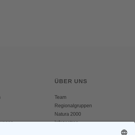
ÜBER UNS
n
Team
Regionalgruppen
Natura 2000
lungen
Infozentren
OAW Greifvogelstation