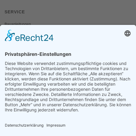
SERVICE
Bauanleitungen
Schulangebote
Shop
Wanderausstellungen
MEDIEN & PRESSE
Informationsfalter
Informativ
Otternet
natur & land
Presse
ÜBER UNS
Team
Regionalgruppen
Natura 2000 Infozentren