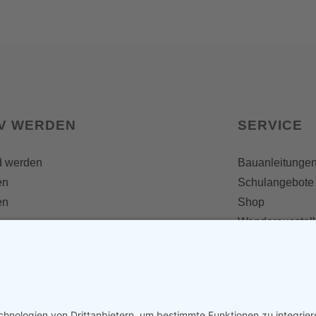
IV WERDEN
SERVICE
d werden
Bauanleitunge
en
Schulangebote
en
Shop
Wanderausstel
e
MEDIEN &
Informationsfalt