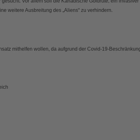
 gesucht. Vor allem soll die Kanadische Goldrute, ein invasive
ne weitere Ausbreitung des „Aliens“ zu verhindern.
insatz mithelfen wollen, da aufgrund der Covid-19-Beschränkun
eich