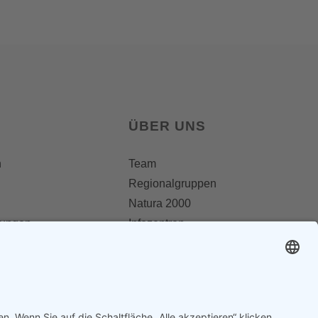
ÜBER UNS
n
Team
Regionalgruppen
Natura 2000
lungen
Infozentren
OAW Greifvogelstation
Statuten
 PRESSE
Geschichte
Partner
er