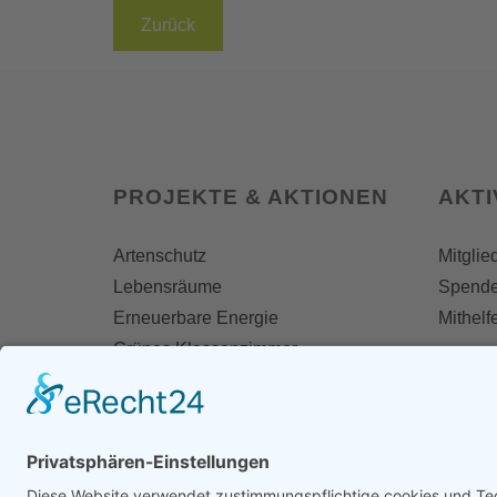
Zurück
PROJEKTE & AKTIONEN
AKT
Artenschutz
Mitglie
Lebensräume
Spend
Erneuerbare Energie
Mithelf
Grünes Klassenzimmer
Naturfreikauf
Termin
Tage/Woche der Artenvielfalt
Stiftung für Natur