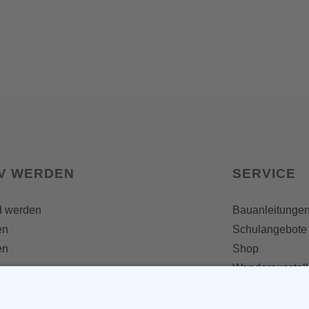
IV WERDEN
SERVICE
d werden
Bauanleitunge
en
Schulangebote
en
Shop
Wanderausstel
e