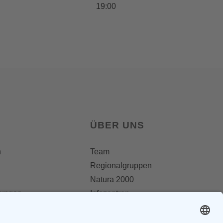
19:00
ÜBER UNS
n
Team
Regionalgruppen
Natura 2000
lungen
Infozentren
OAW Greifvogelstation
Statuten