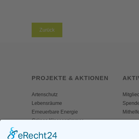
Zurück
PROJEKTE & AKTIONEN
AKT
Artenschutz
Mitglie
Lebensräume
Spend
Erneuerbare Energie
Mithelf
Grünes Klassenzimmer
Naturfreikauf
Termin
Tage/Woche der Artenvielfalt