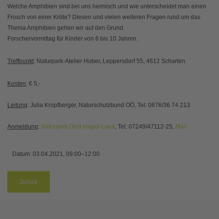
Welche Amphibien sind bei uns heimisch und wie unterscheidet man einen
Frosch von einer Kröte? Diesen und vielen weiteren Fragen rund um das
Thema Amphibien gehen wir auf den Grund.
Forschervormittag für Kinder von 6 bis 10 Jahren.
Treffpunkt
: Naturpark-Atelier Huber, Leppersdorf 55, 4612 Scharten
Kosten
: € 5,-
Leitung
: Julia Kropfberger, Naturschutzbund OÖ, Tel: 0676/36 74 213
Anmeldung
:
Naturpark Obst-Hügel-Land
, Tel: 07249/47112-25,
Mail
Datum:
03.04.2021, 09:00–12:00
Zurück