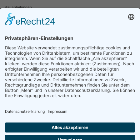
Bauanleitungen
Schulangebote
Shop
Wanderausstellungen
MEDIEN & PRESSE
Informationsfalter
Informativ
Otternet
natur & land
Presse
ÜBER UNS
Team
Regionalgruppen
Natura 2000 Infozentren
OAW Greifvogelstation
Statuten
Geschichte