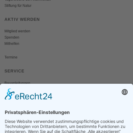
Stiftung für Natur
AKTIV WERDEN
Mitglied werden
Spenden
Mithelfen
Termine
SERVICE
Bauanleitungen
Schulangebote
Shop
Wanderausstellungen
MEDIEN & PRESSE
Informationsfalter