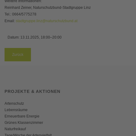
Weitere Informationen:
Reinhard Zeiner, Naturschutzbund-Stadtgruppe Linz
Tel.: 0664/5775278
Email:
stadtgruppe.linz@naturschutzbund.at
Datum:
13.11.2025, 18:00–20:00
Zurück
PROJEKTE & AKTIONEN
Artenschutz
Lebensräume
Erneuerbare Energie
Grünes Klassenzimmer
Naturfreikauf
Tage/Woche der Artenvielfalt