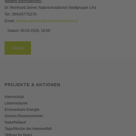
Weitere Informationen:
Dr. Reinhard Zeiner, Naturschutzbund-Stadtgruppe Linz
Tel.: 0664/5775278
Email:
stadtgruppe.linz@naturschutzbund.at
Datum:
30.04.2026, 18:00
Zurück
PROJEKTE & AKTIONEN
Artenschutz
Lebensräume
Erneuerbare Energie
Grünes Klassenzimmer
Naturfreikauf
Tage/Woche der Artenvielfalt
Stiftung für Natur