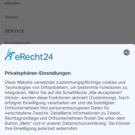
Mithelfen
Termine
SERVICE
Bauanleitungen
Schulangebote
Shop
Wanderausstellungen
MEDIEN & PRESSE
Informationsfalter
Informativ
Otternet
natur & land
Presse
ÜBER UNS