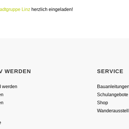
tadtgruppe Linz
herzlich eingeladen!
IV WERDEN
SERVICE
d werden
Bauanleitunge
en
Schulangebote
en
Shop
Wanderausstel
e