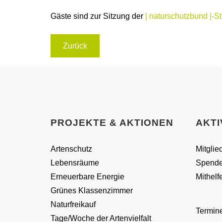
Gäste sind zur Sitzung der
| naturschutzbund |-S
Zurück
PROJEKTE & AKTIONEN
AKT
Artenschutz
Mitglie
Lebensräume
Spend
Erneuerbare Energie
Mithelf
Grünes Klassenzimmer
Naturfreikauf
Termin
Tage/Woche der Artenvielfalt