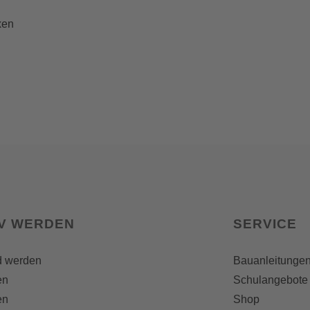
xen
IV WERDEN
SERVICE
d werden
Bauanleitunge
en
Schulangebote
en
Shop