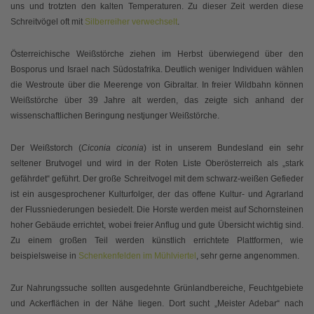
uns und trotzten den kalten Temperaturen. Zu dieser Zeit werden diese
Schreitvögel oft mit
Silberreiher verwechselt
.
Österreichische Weißstörche ziehen im Herbst überwiegend über den
Bosporus und Israel nach Südostafrika. Deutlich weniger Individuen wählen
die Westroute über die Meerenge von Gibraltar. In freier Wildbahn können
Weißstörche über 39 Jahre alt werden, das zeigte sich anhand der
wissenschaftlichen Beringung nestjunger Weißstörche.
Der Weißstorch (
Ciconia ciconia
) ist in unserem Bundesland ein sehr
seltener Brutvogel und wird in der Roten Liste Oberösterreich als „stark
gefährdet“ geführt. Der große Schreitvogel mit dem schwarz-weißen Gefieder
ist ein ausgesprochener Kulturfolger, der das offene Kultur- und Agrarland
der Flussniederungen besiedelt. Die Horste werden meist auf Schornsteinen
hoher Gebäude errichtet, wobei freier Anflug und gute Übersicht wichtig sind.
Zu einem großen Teil werden künstlich errichtete Plattformen, wie
beispielsweise in
Schenkenfelden im Mühlviertel
, sehr gerne angenommen.
Zur Nahrungssuche sollten ausgedehnte Grünlandbereiche, Feuchtgebiete
und Ackerflächen in der Nähe liegen. Dort sucht „Meister Adebar“ nach