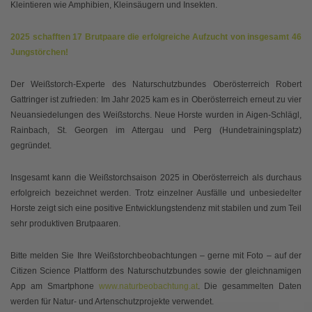
Kleintieren wie Amphibien, Kleinsäugern und Insekten.
2025 schafften 17 Brutpaare die erfolgreiche Aufzucht von insgesamt 46
Jungstörchen!
Der Weißstorch-Experte des Naturschutzbundes Oberösterreich Robert
Gattringer ist zufrieden: Im Jahr 2025 kam es in Oberösterreich erneut zu vier
Neuansiedelungen des Weißstorchs. Neue Horste wurden in Aigen-Schlägl,
Rainbach, St. Georgen im Attergau und Perg (Hundetrainingsplatz)
gegründet.
Insgesamt kann die Weißstorchsaison 2025 in Oberösterreich als durchaus
erfolgreich bezeichnet werden. Trotz einzelner Ausfälle und unbesiedelter
Horste zeigt sich eine positive Entwicklungstendenz mit stabilen und zum Teil
sehr produktiven Brutpaaren.
Bitte melden Sie Ihre Weißstorchbeobachtungen – gerne mit Foto – auf der
Citizen Science Plattform des Naturschutzbundes sowie der gleichnamigen
App am Smartphone
www.naturbeobachtung.at
. Die gesammelten Daten
werden für Natur- und Artenschutzprojekte verwendet.