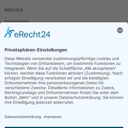
SERVICE
Bauanleitungen
Schulangebote
Shop
Wanderausstellungen
MEDIEN & PRESSE
Informationsfalter
Informativ
Otternet
natur & land
Presse
ÜBER UNS
Team
Regionalgruppen
Natura 2000 Infozentren