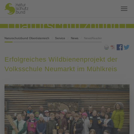
Naturschutzbund Oberösterreich
Service
News
NewsReader
Erfolgreiches Wildbienenprojekt der
Volksschule Neumarkt im Mühlkreis