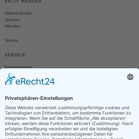
AKTIV WERDEN
Mitglied werden
Spenden
Mithelfen
Termine
SERVICE
Bauanleitungen
Schulangebote
Shop
Wanderausstellungen
MEDIEN & PRESSE
Informationsfalter
Informativ
Otternet
natur & land