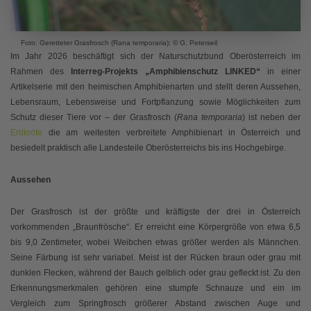
Foto: Geretteter Grasfrosch (Rana temporaria); © G. Peterseil
Im Jahr 2026 beschäftigt sich der Naturschutzbund Oberösterreich im
Rahmen des
Interreg-Projekts „Amphibienschutz LINKED“
in einer
Artikelserie mit den heimischen Amphibienarten und stellt deren Aussehen,
Lebensraum, Lebensweise und Fortpflanzung sowie Möglichkeiten zum
Schutz dieser Tiere vor – der Grasfrosch (
Rana temporaria
) ist neben der
Erdkröte
die am weitesten verbreitete Amphibienart in Österreich und
besiedelt praktisch alle Landesteile Oberösterreichs bis ins Hochgebirge.
Aussehen
Der Grasfrosch ist der größte und kräftigste der drei in Österreich
vorkommenden „Braunfrösche“. Er erreicht eine Körpergröße von etwa 6,5
bis 9,0 Zentimeter, wobei Weibchen etwas größer werden als Männchen.
Seine Färbung ist sehr variabel. Meist ist der Rücken braun oder grau mit
dunklen Flecken, während der Bauch gelblich oder grau gefleckt ist. Zu den
Erkennungsmerkmalen gehören eine stumpfe Schnauze und ein im
Vergleich zum Springfrosch größerer Abstand zwischen Auge und