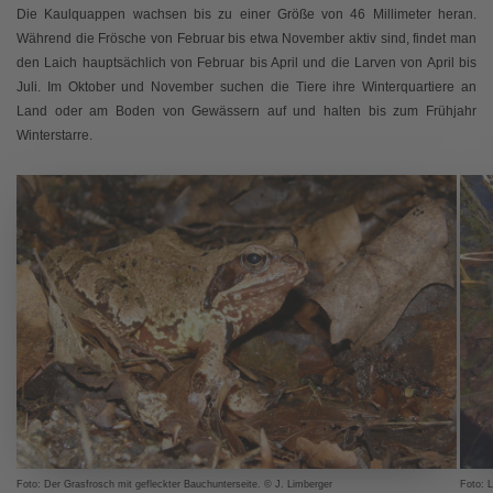
Die Kaulquappen wachsen bis zu einer Größe von 46 Millimeter heran.
Während die Frösche von Februar bis etwa November aktiv sind, findet man
den Laich hauptsächlich von Februar bis April und die Larven von April bis
Juli. Im Oktober und November suchen die Tiere ihre Winterquartiere an
Land oder am Boden von Gewässern auf und halten bis zum Frühjahr
Winterstarre.
Foto: Der Grasfrosch mit gefleckter Bauchunterseite. © J. Limberger
Foto: 