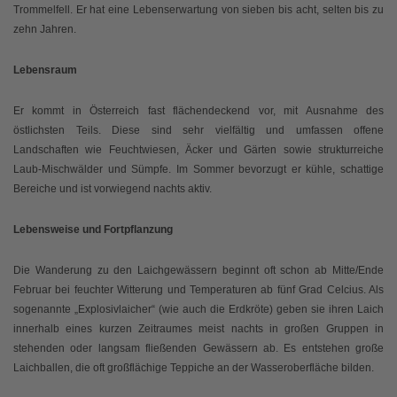
Trommelfell. Er hat eine Lebenserwartung von sieben bis acht, selten bis zu
zehn Jahren.
Lebensraum
Er kommt in Österreich fast flächendeckend vor, mit Ausnahme des
östlichsten Teils. Diese sind sehr vielfältig und umfassen offene
Landschaften wie Feuchtwiesen, Äcker und Gärten sowie strukturreiche
Laub-Mischwälder und Sümpfe. Im Sommer bevorzugt er kühle, schattige
Bereiche und ist vorwiegend nachts aktiv.
Lebensweise und Fortpflanzung
Die Wanderung zu den Laichgewässern beginnt oft schon ab Mitte/Ende
Februar bei feuchter Witterung und Temperaturen ab fünf Grad Celcius. Als
sogenannte „Explosivlaicher“ (wie auch die Erdkröte) geben sie ihren Laich
innerhalb eines kurzen Zeitraumes meist nachts in großen Gruppen in
stehenden oder langsam fließenden Gewässern ab. Es entstehen große
Laichballen, die oft großflächige Teppiche an der Wasseroberfläche bilden.