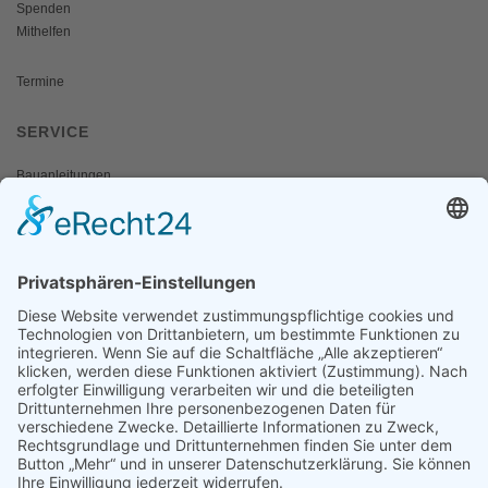
Spenden
Mithelfen
Termine
SERVICE
Bauanleitungen
Schulangebote
Shop
Wanderausstellungen
MEDIEN & PRESSE
Informationsfalter
Informativ
Otternet
natur & land
Presse
ÜBER UNS