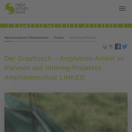
Naturschutzbund Oberösterreich
Presse
NewsReaderPresse
Der Grasfrosch – Amphibien-Artikel im
Rahmen des Interreg-Projektes
Amphibienschutz LINKED