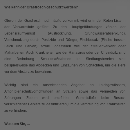
Wie kann der Grasfrosch geschützt werden?
Obwohl der Grasfrosch noch häufig vorkommt, wird er in der Roten Liste in
der Vorwarnstufe geführt. Zu den Hauptgefährdungen zählen der
Lebensraumverlust (Austrocknung, Grundwasserabsenkung),
Verschmutzung durch Pestizide und Dünger, Fischbesatz (Fische fressen
Laich und Larven) sowie Todesfallen wie der Straßenverkehr oder
Mäharbeiten. Auch Krankheiten wie der Ranavirus oder der Chytridpilz sind
eine Bedrohung. Schutzmaßnahmen im Siedlungsbereich sind
beispielsweise das Abdecken und Einzäunen von Schächten, um die Tiere
vor dem Absturz zu bewahren.
Wichtig sind ein ausreichendes Angebot an Laichgewässern,
Amphibienschutzvorrichtungen an Straßen sowie das Vermeiden von
Störungen. Zudem wird empfohlen, Gummistiefel beim Besuch
verschiedener Gebiete zu desinfizieren, um die Verbreitung von Krankheiten
zu verhindern.
Wussten Sie, …