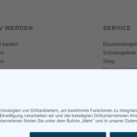
IV WERDEN
SERVICE
d werden
Bauanleitunge
en
Schulangebote
en
Shop
Wanderausstel
e
MEDIEN &
Informationsfalt
Informativ
Otternet
natur & land