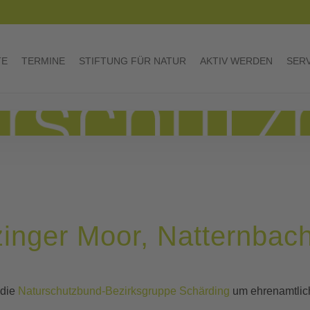
TE
TERMINE
STIFTUNG FÜR NATUR
AKTIV WERDEN
SER
zinger Moor, Natternbac
 die
Naturschutzbund-Bezirksgruppe Schärding
um ehrenamtlic