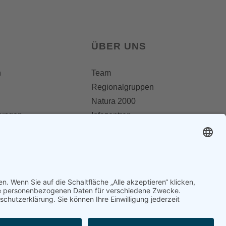
ÜBER UNS
n
Team
Regionalgruppen
Natura 2000
lungen
Infozentren
OAW Greifvogelstation
Statuten
 PRESSE
Geschichte
Partner
er
Kontakt
Impressum