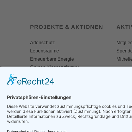
PROJEKTE & AKTIONEN
AKT
Artenschutz
Mitglie
Lebensräume
Spend
Erneuerbare Energie
Mithelf
Grünes Klassenzimmer
Naturfreikauf
Termin
Tage/Woche der Artenvielfalt
Stiftung für Natur