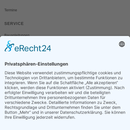
Termine
SERVICE
Bauanleitungen
Schulangebote
Shop
Wanderausstellungen
MEDIEN & PRESSE
Informationsfalter
Informativ
Otternet
natur & land
Presse
ÜBER UNS
Team