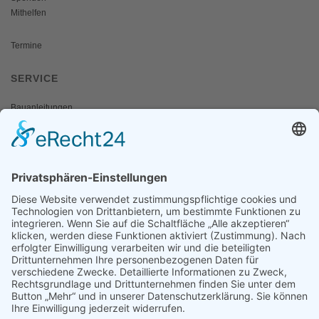
Mithelfen
Termine
SERVICE
Bauanleitungen
Schulangebote
Shop
Wanderausstellungen
MEDIEN & PRESSE
Informationsfalter
Informativ
Otternet
natur & land
Presse
ÜBER UNS