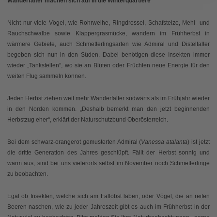
Wanderfalter machen sich auf in die Winterquartiere
Nicht nur viele Vögel, wie Rohrweihe, Ringdrossel, Schafstelze, Mehl- und
Rauchschwalbe sowie Klappergrasmücke, wandern im Frühherbst in
wärmere Gebiete, auch Schmetterlingsarten wie Admiral und Distelfalter
begeben sich nun in den Süden. Dabei benötigen diese Insekten immer
wieder „Tankstellen“, wo sie an Blüten oder Früchten neue Energie für den
weiten Flug sammeln können.
Jeden Herbst ziehen weit mehr Wanderfalter südwärts als im Frühjahr wieder
in den Norden kommen. „Deshalb bemerkt man den jetzt beginnenden
Herbstzug eher“, erklärt der Naturschutzbund Oberösterreich.
Bei dem schwarz-orangerot gemusterten Admiral (
Vanessa atalanta
) ist jetzt
die dritte Generation des Jahres geschlüpft. Fällt der Herbst sonnig und
warm aus, sind bei uns vielerorts selbst im November noch Schmetterlinge
zu beobachten.
Egal ob Insekten, welche sich am Fallobst laben, oder Vögel, die an reifen
Beeren naschen, wie zu jeder Jahreszeit gibt es auch im Frühherbst in der