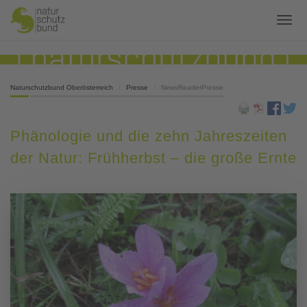
Naturschutzbund Oberösterreich
Presse
NewsReaderPresse
Phänologie und die zehn Jahreszeiten
der Natur: Frühherbst – die große Ernte