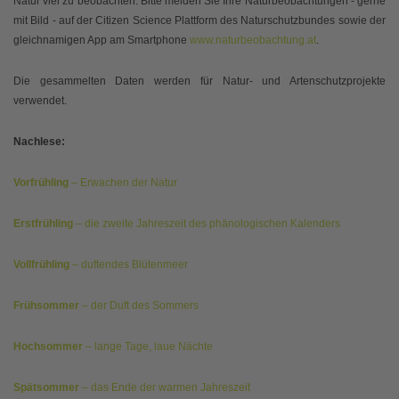
Natur viel zu beobachten. Bitte melden Sie Ihre Naturbeobachtungen - gerne
mit Bild - auf der Citizen Science Plattform des Naturschutzbundes sowie der
gleichnamigen App am Smartphone
www.naturbeobachtung.at
.
Die gesammelten Daten werden für Natur- und Artenschutzprojekte
verwendet.
Nachlese:
Vorfrühling
– Erwachen der Natur
Erstfrühling
– die zweite Jahreszeit des phänologischen Kalenders
Vollfrühling
– duftendes Blütenmeer
Frühsommer
– der Duft des Sommers
Hochsommer
– lange Tage, laue Nächte
Spätsommer
– das Ende der warmen Jahreszeit