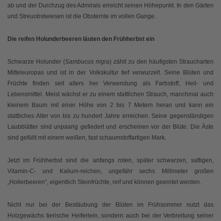
ab und der Durchzug des Admirals erreicht seinen Höhepunkt. In den Gärten
und Streuobstwiesen ist die Obsternte im vollen Gange.
Die reifen Holunderbeeren läuten den Frühherbst ein
Schwarze Holunder (
Sambucus nigra
) zählt zu den häufigsten Straucharten
Mitteleuropas und ist in der Volkskultur tief verwurzelt. Seine Blüten und
Früchte finden seit alters her Verwendung als Farbstoff, Heil- und
Lebensmittel. Meist wächst er zu einem stattlichen Strauch, manchmal auch
kleinem Baum mit einer Höhe von 2 bis 7 Metern heran und kann ein
stattliches Alter von bis zu hundert Jahre erreichen. Seine gegenständigen
Laubblätter sind unpaarig gefiedert und erscheinen vor der Blüte. Die Äste
sind gefüllt mit einem weißen, fast schaumstoffartigen Mark.
Jetzt im Frühherbst sind die anfangs roten, später schwarzen, saftigen,
Vitamin-C- und Kalium-reichen, ungefähr sechs Millimeter großen
„Hollerbeeren“, eigentlich Steinfrüchte, reif und können geerntet werden.
Nicht nur bei der Bestäubung der Blüten im Frühsommer nutzt das
Holzgewächs tierische Helferlein, sondern auch bei der Verbreitung seiner