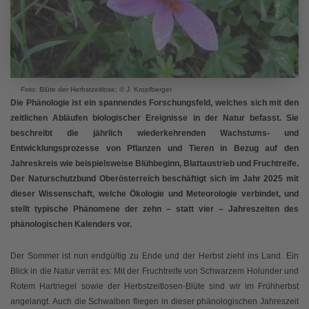
Foto: Blüte der Herbstzeitlose; © J. Kropfberger
Die Phänologie ist ein spannendes Forschungsfeld, welches sich mit den
zeitlichen Abläufen biologischer Ereignisse in der Natur befasst. Sie
beschreibt die jährlich wiederkehrenden Wachstums- und
Entwicklungsprozesse von Pflanzen und Tieren in Bezug auf den
Jahreskreis wie beispielsweise Blühbeginn, Blattaustrieb und Fruchtreife.
Der Naturschutzbund Oberösterreich beschäftigt sich im Jahr 2025 mit
dieser Wissenschaft, welche Ökologie und Meteorologie verbindet, und
stellt typische Phänomene der zehn – statt vier – Jahreszeiten des
phänologischen Kalenders vor.
Der Sommer ist nun endgültig zu Ende und der Herbst zieht ins Land. Ein
Blick in die Natur verrät es: Mit der Fruchtreife von Schwarzem Holunder und
Rotem Hartriegel sowie der Herbstzeitlosen-Blüte sind wir im Frühherbst
angelangt. Auch die Schwalben fliegen in dieser phänologischen Jahreszeit