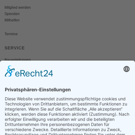
Mitglied werden
Spenden
Mithelfen
Termine
SERVICE
Bauanleitungen
Schulangebote
Shop
Wanderausstellungen
MEDIEN & PRESSE
Informationsfalter
Informativ
Otternet
natur & land
Presse