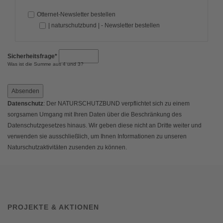
Otternet-Newsletter bestellen
| naturschutzbund | - Newsletter bestellen
Sicherheitsfrage
*
Was ist die Summe aus 4 und 3?
Absenden
Datenschutz
: Der NATURSCHUTZBUND verpflichtet sich zu einem
sorgsamen Umgang mit Ihren Daten über die Beschränkung des
Datenschutzgesetzes hinaus. Wir geben diese nicht an Dritte weiter und
verwenden sie ausschließlich, um Ihnen Informationen zu unseren
Naturschutzaktivitäten zusenden zu können.
PROJEKTE & AKTIONEN