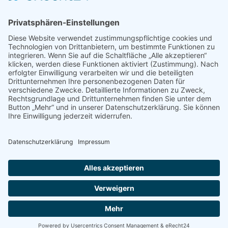
Wanderausstellungen
MEDIEN & PRESSE
Informationsfalter
Informativ
Otternet
natur & land
Presse
ÜBER UNS
Team
Regionalgruppen
Natura 2000 Infozentren
OAW Greifvogelstation
Statuten
Geschichte
Partner
Kontakt
Impressum