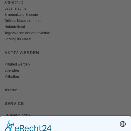
Artenschutz
Lebensräume
Erneuerbare Energie
Grünes Klassenzimmer
Naturfreikauf
Tage/Woche der Artenvielfalt
Stiftung für Natur
AKTIV WERDEN
Mitglied werden
Spenden
Mithelfen
Termine
SERVICE
Bauanleitungen
Schulangebote
Shop