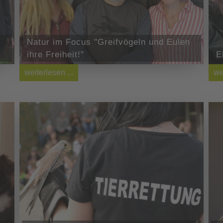
Natur im Focus "Greifvögeln und Eulen
ihre Freiheit!"
E
weiterlesen ...
we