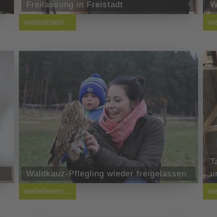
Freilassung in Freistadt
W
weiterlesen ...
we
T
Waldkauz-Pflegling wieder freigelassen
u
weiterlesen ...
we