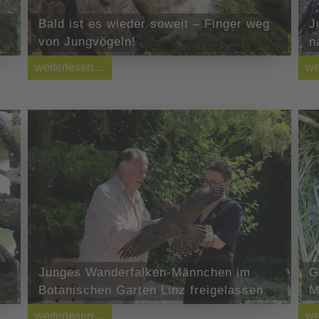
Bald ist es wieder soweit – Finger weg
J
von Jungvögeln!
n
weiterlesen ...
we
Junges Wanderfalken-Männchen im
G
Botanischen Garten Linz freigelassen
M
weiterlesen ...
we