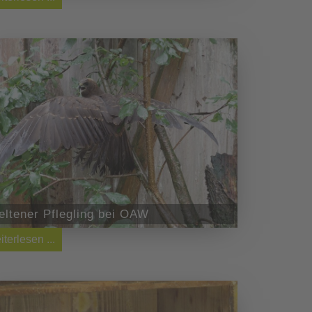
eltener Pflegling bei OAW
iterlesen ...