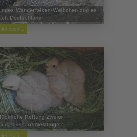
unges Wanderfalken-Weibchen zog es
ach Deutschland
iterlesen ...
lückliche Rettung zweier
äusebussard-Nestlinge
iterlesen ...