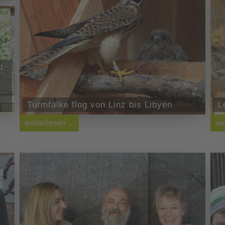
d
Turmfalke flog von Linz bis Libyen
L
weiterlesen ...
we