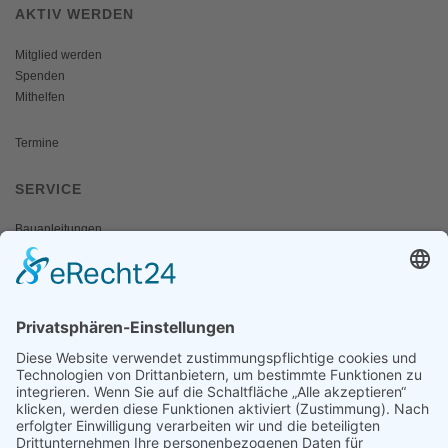
AKTIV WERDEN
Mitglied werden
Spenden
Mithelfen
Termine
SERVICE
Bauanleitungen
Schulangebote
Shop
Wanderausstellungen
MEDIEN & PRESSE
Informationsfalter
Informativ
Otternet
natur & land