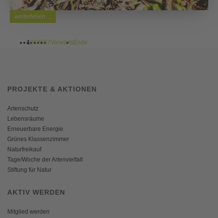
weiterlesen ...
1
2
3
4
5
6
7
Vorwärts
Ende
PROJEKTE & AKTIONEN
Artenschutz
Lebensräume
Erneuerbare Energie
Grünes Klassenzimmer
Naturfreikauf
Tage/Woche der Artenvielfalt
Stiftung für Natur
AKTIV WERDEN
Mitglied werden