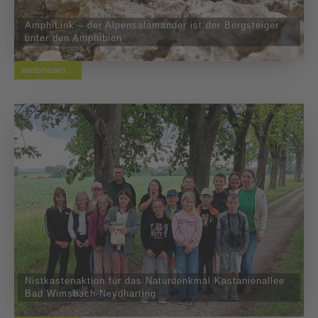
AmphiLink – der Alpensalamander ist der Bergsteiger
unter den Amphibien
weiterlesen ...
Nistkastenaktion für das Naturdenkmal Kastanienallee
Bad Wimsbach-Neydharting