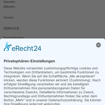
Spenden
Mithelfen
Termine
SERVICE
Bauanleitungen
Schulangebote
Shop
Wanderausstellungen
MEDIEN & PRESSE
Informationsfalter
Informativ
Otternet
natur & land
Presse
ÜBER UNS